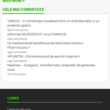
READ MORE
CELE MAI COMENTATE
VIMOVO - O combinație inovatoare între un antiinflamator și un
protector gastric
646 Comments
Informații REZIDENȚIAT 2011 FARMACIE
164 Comments
Ce medicamente beneficiaza de reducerea Cardului
PharmAccess ?
149 Comments
APURETIN - Elimina excesul de apa din organism
149 Comments
Naldorex - Analgezic, antiinflamator, antipiretic de generatie
noua
77 Comments
LINKS
Centrala Murala