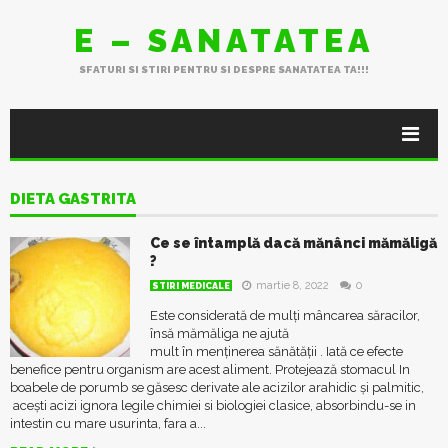
E – SANATATEA
SFATURI SI STIRI PENTRU SI DESPRE SANATATEA TA!!!
DIETA GASTRITA
Ce se întamplă dacă mănânci mămăligă
?
martie 8, 2022
0
STIRI MEDICALE
Este considerată de mulţi mâncarea săracilor,
însă mămăliga ne ajută
mult în menţinerea sănătății . Iată ce efecte
benefice pentru organism are acest aliment. Protejează stomacul In
boabele de porumb se găsesc derivate ale acizilor arahidic și palmitic,
aceşti acizi ignora legile chimiei si biologiei clasice, absorbindu-se in
intestin cu mare usurinta, fara a...