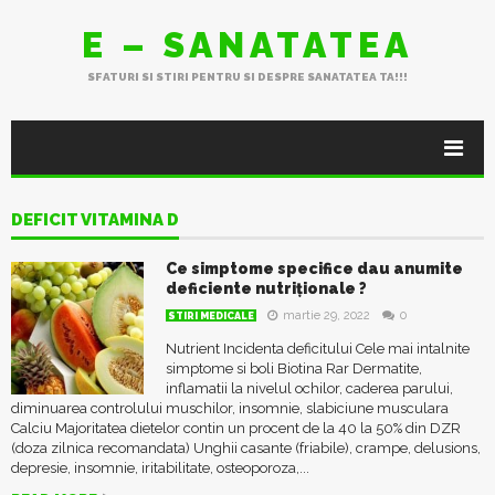
E – SANATATEA
SFATURI SI STIRI PENTRU SI DESPRE SANATATEA TA!!!
DEFICIT VITAMINA D
Ce simptome specifice dau anumite
deficiente nutriționale ?
martie 29, 2022
0
STIRI MEDICALE
Nutrient Incidenta deficitului Cele mai intalnite
simptome si boli Biotina Rar Dermatite,
inflamatii la nivelul ochilor, caderea parului,
diminuarea controlului muschilor, insomnie, slabiciune musculara
Calciu Majoritatea dietelor contin un procent de la 40 la 50% din DZR
(doza zilnica recomandata) Unghii casante (friabile), crampe, delusions,
depresie, insomnie, iritabilitate, osteoporoza,...