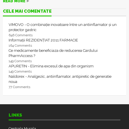
READ MORE
CELE MAI COMENTATE
VIMOVO - O combinație inovatoare între un antiinflamator și un
protector gastric
646 Comments
Informații REZIDENȚIAT 2011 FARMACIE
164 Comments
Ce medicamente beneficiaza de reducerea Cardului
PharmAccess ?
149 Comments
APURETIN - Elimina excesul de apa din organism
149 Comments
Naldorex - Analgezic, antiinflamator, antipiretic de generatie
noua
77 Comments
LINKS
Centrala Murala