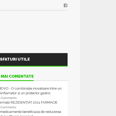
SFATURI UTILE
 MAI COMENTATE
OVO - O combinație inovatoare între un
iinflamator și un protector gastric
6 Comments
formații REZIDENȚIAT 2011 FARMACIE
4 Comments
 medicamente beneficiaza de reducerea