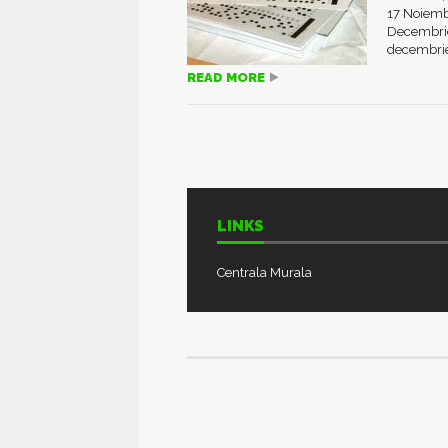
17 Noiemb
Decembrie
decembrie,
READ MORE
LINKS
Centrala Murala