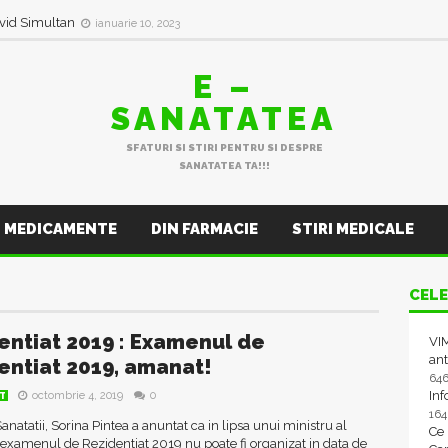
ovid Simultan
ianuarie 10, 2023
E –
SANATATEA
SFATURI SI STIRI PENTRU SI DESPRE
SANATATEA TA!!!
MEDICAMENTE
DIN FARMACIE
STIRI MEDICALE
CELE
entiat 2019 : Examenul de
VIM
ant
entiat 2019, amanat!
64
In
octombrie 4, 2019
0
AT
16
Sanatatii, Sorina Pintea a anuntat ca in lipsa unui ministru al
Ce
 examenul de Rezidentiat 2019 nu poate fi organizat in data de