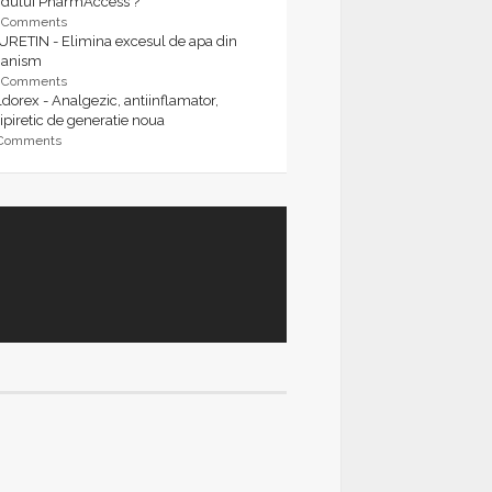
rdului PharmAccess ?
9 Comments
URETIN - Elimina excesul de apa din
ganism
9 Comments
dorex - Analgezic, antiinflamator,
ipiretic de generatie noua
 Comments