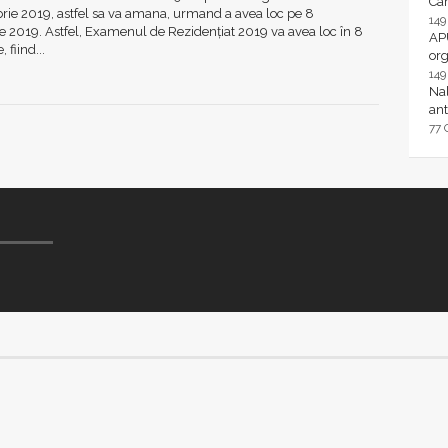
Ca
rie 2019, astfel sa va amana, urmand a avea loc pe 8
14
 2019. Astfel, Examenul de Rezidenţiat 2019 va avea loc în 8
AP
 fiind...
or
14
Nal
ant
77