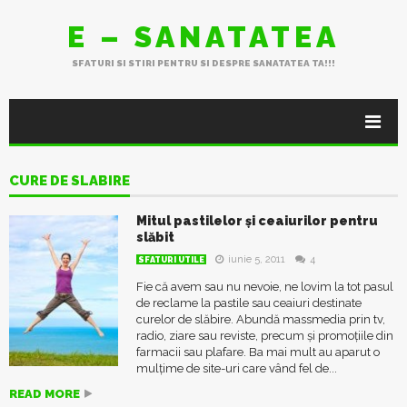
E – SANATATEA
SFATURI SI STIRI PENTRU SI DESPRE SANATATEA TA!!!
CURE DE SLABIRE
Mitul pastilelor și ceaiurilor pentru
slăbit
iunie 5, 2011
4
SFATURI UTILE
Fie că avem sau nu nevoie, ne lovim la tot pasul
de reclame la pastile sau ceaiuri destinate
curelor de slăbire. Abundă massmedia prin tv,
radio, ziare sau reviste, precum și promoțiile din
farmacii sau plafare. Ba mai mult au aparut o
mulțime de site-uri care vând fel de...
READ MORE