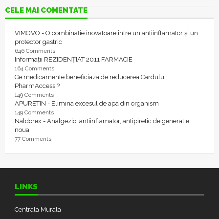
CELE MAI COMENTATE
VIMOVO - O combinație inovatoare între un antiinflamator și un
protector gastric
646 Comments
Informații REZIDENȚIAT 2011 FARMACIE
164 Comments
Ce medicamente beneficiaza de reducerea Cardului
PharmAccess ?
149 Comments
APURETIN - Elimina excesul de apa din organism
149 Comments
Naldorex - Analgezic, antiinflamator, antipiretic de generatie
noua
77 Comments
LINKS
Centrala Murala