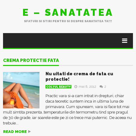
E – SANATATEA
SFATURI SI STIRI PENTRU SI DESPRE SANATATEA TA!!!
CREMA PROTECTIE FATA
Nu uitati de crema de fata cu
protectie!
mai 8, 2012
2
COLŢUL BEAUTY
Practic vara si-a cam intrat in drepturi, chiar
daca teoretic suntem inca in ultima luna de
primavara. Cum spuneam, vara isi face tot mai
mult simtita prezenta..temperaturile din termometru tind spre pragul
de 30 de grade, iar soarele este pe zi ce trece mai puternic. De aceea nu
trebuie...
READ MORE