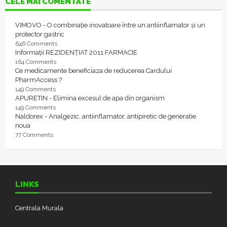
CELE MAI COMENTATE
VIMOVO - O combinație inovatoare între un antiinflamator și un
protector gastric
646 Comments
Informații REZIDENȚIAT 2011 FARMACIE
164 Comments
Ce medicamente beneficiaza de reducerea Cardului
PharmAccess ?
149 Comments
APURETIN - Elimina excesul de apa din organism
149 Comments
Naldorex - Analgezic, antiinflamator, antipiretic de generatie
noua
77 Comments
LINKS
Centrala Murala