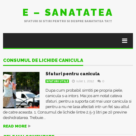
E – SANATATEA
SFATURI SI STIRI PENTRU SI DESPRE SANATATEA TA!!!
CONSUMUL DE LICHIDE CANICULA
Sfaturi pentru canicula
iulie 1, 2012
0
SFATURI UTILE
Dupa cum probabil simtiti pe propria piele,
canicula s-a intors. Mai jos am notat cateva
sfaturi, pentru a suporta cat mai usor canicula si
pentru a nu ne lasa afectati intr-un fel sau altul
de catre aceasta. 1. Consumul de lichide (intre 2,5-3 litri pe zi) previne
deshidratarea. Trebuie...
READ MORE