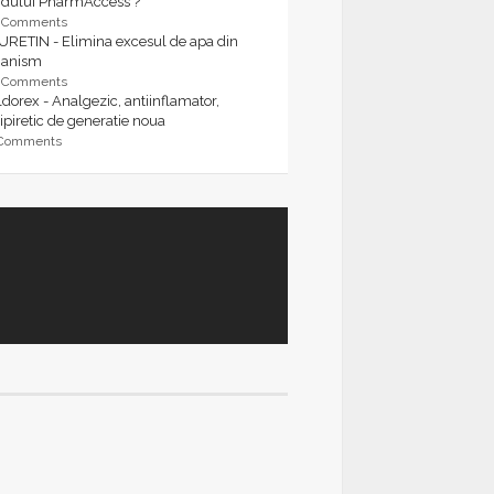
rdului PharmAccess ?
9 Comments
URETIN - Elimina excesul de apa din
ganism
9 Comments
dorex - Analgezic, antiinflamator,
ipiretic de generatie noua
 Comments