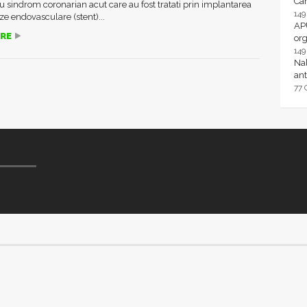
Ca
cu sindrom coronarian acut care au fost tratati prin implantarea
14
ze endovasculare (stent)...
AP
RE
or
14
Nal
ant
77