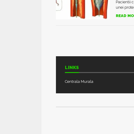
Pacientii 
unei prote
READ MO
LINKS
Centrala Murala