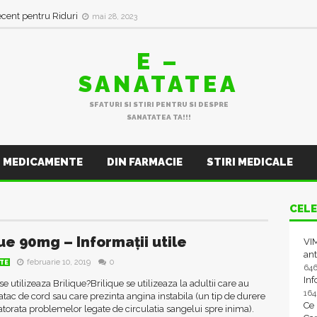
ecent pentru Riduri
mai 28, 2023
E –
SANATATEA
SFATURI SI STIRI PENTRU SI DESPRE
SANATATEA TA!!!
MEDICAMENTE
DIN FARMACIE
STIRI MEDICALE
CELE
ue 90mg – Informații utile
VIM
ant
februarie 10, 2019
0
TE
64
In
se utilizeaza Brilique?Brilique se utilizeaza la adultii care au
16
 atac de cord sau care prezinta angina instabila (un tip de durere
Ce
atorata problemelor legate de circulatia sangelui spre inima).