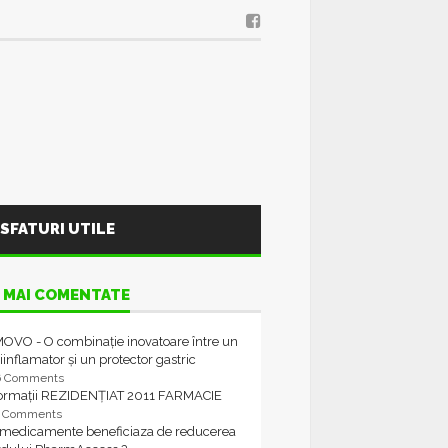
SFATURI UTILE
 MAI COMENTATE
OVO - O combinație inovatoare între un
iinflamator și un protector gastric
6 Comments
formații REZIDENȚIAT 2011 FARMACIE
4 Comments
 medicamente beneficiaza de reducerea