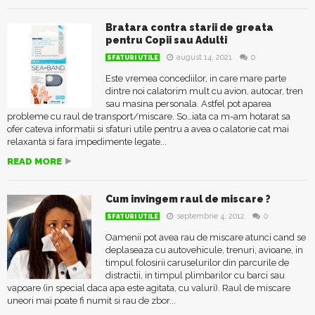
Bratara contra starii de greata
pentru Copii sau Adulti
august 14, 2021
0
SFATURI UTILE
Este vremea concediilor, in care mare parte
dintre noi calatorim mult cu avion, autocar, tren
sau masina personala. Astfel pot aparea
probleme cu raul de transport/miscare. So…iata ca m-am hotarat sa
ofer cateva informatii si sfaturi utile pentru a avea o calatorie cat mai
relaxanta si fara impedimente legate...
READ MORE
Cum invingem raul de miscare ?
septembrie 4, 2012
0
SFATURI UTILE
Oamenii pot avea rau de miscare atunci cand se
deplaseaza cu autovehicule, trenuri, avioane, in
timpul folosirii caruselurilor din parcurile de
distractii, in timpul plimbarilor cu barci sau
vapoare (in special daca apa este agitata, cu valuri). Raul de miscare
uneori mai poate fi numit si rau de zbor...