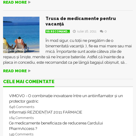
READ MORE
Trusa de medicamente pentru
vacanță
iulie 16, 2011
0
VĂ RECOMAND..
În mod sigur, cu toții ne pregătim de o
binemeritată vacanță :), fie ea mai mare sau mai
mică. Împortante sunt acele câteva zile de
repaus și liniște, menite să ne încarce bateriile. Astfel că înainte de a
pleca in concediu, este recomandat ca pe lângă bagajul obișnuit, să...
READ MORE
CELE MAI COMENTATE
VIMOVO - O combinație inovatoare între un antiinflamator și un
protector gastric
646 Comments
Informații REZIDENȚIAT 2011 FARMACIE
164 Comments
Ce medicamente beneficiaza de reducerea Cardului
PharmAccess ?
149 Comments