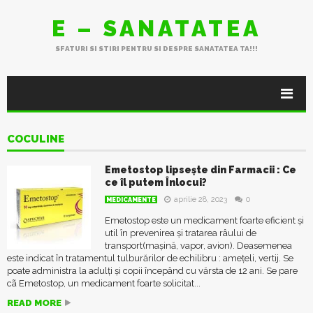
E – SANATATEA
SFATURI SI STIRI PENTRU SI DESPRE SANATATEA TA!!!
COCULINE
Emetostop lipsește din Farmacii : Ce
ce îl putem Înlocui?
aprilie 28, 2023
0
MEDICAMENTE
Emetostop este un medicament foarte eficient și
util în prevenirea și tratarea râului de
transport(mașină, vapor, avion). Deasemenea
este indicat în tratamentul tulburărilor de echilibru : amețeli, vertij. Se
poate administra la adulți și copii începând cu vărsta de 12 ani. Se pare
cã Emetostop, un medicament foarte solicitat...
READ MORE