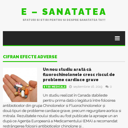
E – SANATATEA
SFATURI SI STIRI PENTRU SI DESPRE SANATATEA TA!!!
CIFRAN EFECTE ADVERSE
Un nou studiu arată că
fluorochinolonele cresc riscul de
probleme cardiace grave
septembrie 16, 2019
0
STIRI MEDICALE
Un studiu realizat în Canada stabileste
pentru prima dată o legătură între folosirea
antibioticelor din grupa Chinolonelor si Fluorochinolonelor și
două tipuri de probleme cardiace grave, precum regurgitare aortica si
mitrala. Rezultatele noului studiu au fost publicate la aproape un an
după ce Agenția Europeană a Medicamentului (EMA) a recomandat
restrângerea folosirii antibioticelor chinolone și...