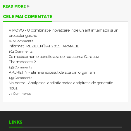
READ MORE
CELE MAI COMENTATE
VIMOVO - O combinație inovatoare între un antiinflamator și un
protector gastric
646 Comments
Informații REZIDENȚIAT 2011 FARMACIE
164 Comments
Ce medicamente beneficiaza de reducerea Cardului
PharmAccess ?
149 Comments
APURETIN - Elimina excesul de apa din organism
149 Comments
Naldorex - Analgezic, antiinflamator, antipiretic de generatie
noua
77 Comments
LINKS