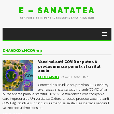
E – SANATATEA
SFATURI SI STIRI PENTRU SI DESPRE SANATATEA TA!!!
CHAADOX1NCOV-19
Vaccinul anti-COVID ar putea fi
produs în masa pana la sfarsitul
anului
mai 1, 2020
0
STIRI MEDICALE
Cercetarile si studiile asupra virusului Covid-19
avanseaza si iata ca vaccinul anti-COVID 19 ar
putea aparea pana la sfarsitul lui 2020. AstraZeneca este compania
care impreuna cu Universitatea Oxford, ar putea produce vaccinul anti-
COVID19. Studiile sunt in curs, urmand sa se stabileasca daca vaccinul
va trece de ultimele teste...