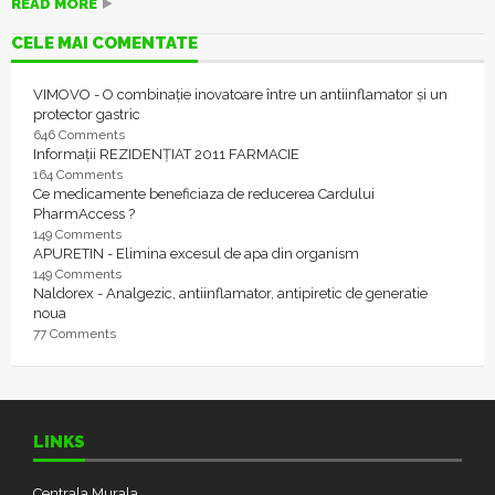
READ MORE
CELE MAI COMENTATE
VIMOVO - O combinație inovatoare între un antiinflamator și un
protector gastric
646 Comments
Informații REZIDENȚIAT 2011 FARMACIE
164 Comments
Ce medicamente beneficiaza de reducerea Cardului
PharmAccess ?
149 Comments
APURETIN - Elimina excesul de apa din organism
149 Comments
Naldorex - Analgezic, antiinflamator, antipiretic de generatie
noua
77 Comments
LINKS
Centrala Murala