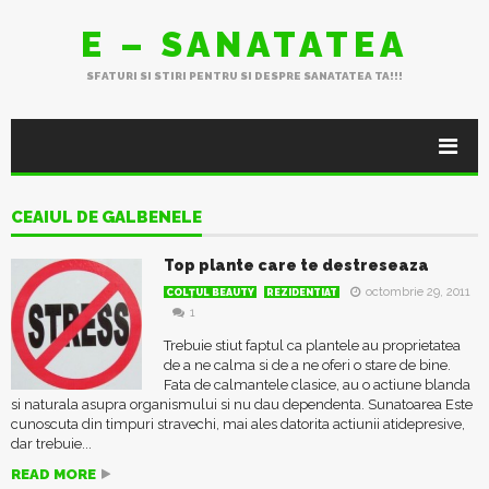
E – SANATATEA
SFATURI SI STIRI PENTRU SI DESPRE SANATATEA TA!!!
CEAIUL DE GALBENELE
Top plante care te destreseaza
octombrie 29, 2011
COLŢUL BEAUTY
REZIDENTIAT
1
Trebuie stiut faptul ca plantele au proprietatea
de a ne calma si de a ne oferi o stare de bine.
Fata de calmantele clasice, au o actiune blanda
si naturala asupra organismului si nu dau dependenta. Sunatoarea Este
cunoscuta din timpuri stravechi, mai ales datorita actiunii atidepresive,
dar trebuie...
READ MORE