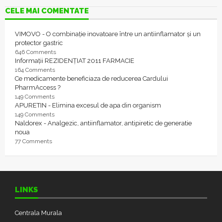
CELE MAI COMENTATE
VIMOVO - O combinație inovatoare între un antiinflamator și un
protector gastric
646 Comments
Informații REZIDENȚIAT 2011 FARMACIE
164 Comments
Ce medicamente beneficiaza de reducerea Cardului
PharmAccess ?
149 Comments
APURETIN - Elimina excesul de apa din organism
149 Comments
Naldorex - Analgezic, antiinflamator, antipiretic de generatie
noua
77 Comments
LINKS
Centrala Murala