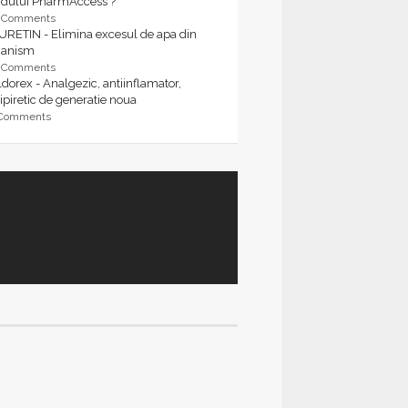
rdului PharmAccess ?
9 Comments
URETIN - Elimina excesul de apa din
ganism
9 Comments
dorex - Analgezic, antiinflamator,
ipiretic de generatie noua
 Comments