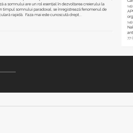
Ca
ză a somnului are un rol esenţial în dezvoltarea creierului la
14
În timpul somnului paradoxal, se înregistrează fenomenul de
AP
ulară rapidă. Faza mai este cunoscută drept...
or
14
Nal
ant
77