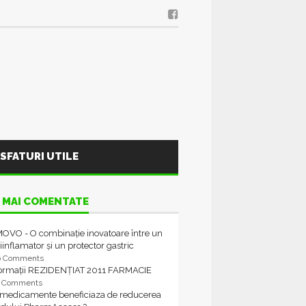
SFATURI UTILE
 MAI COMENTATE
OVO - O combinație inovatoare între un
iinflamator și un protector gastric
6 Comments
formații REZIDENȚIAT 2011 FARMACIE
4 Comments
 medicamente beneficiaza de reducerea