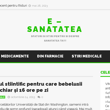
ecent pentru Riduri
mai 28, 2023
E –
SANATATEA
SFATURI SI STIRI PENTRU SI DESPRE
SANATATEA TA!!!
MEDICAMENTE
DIN FARMACIE
STIRI MEDICALE
CELE
l stiintific pentru care bebelusii
VIM
ant
hiar şi 16 ore pe zi
64
In
octombrie 24, 2015
0
CALE
16
ercetătorilor Universităţii de Stat din Washington, oamenii intră
Ce
adiu de somn profund (paradoxal) atunci când visează. Mai mult,