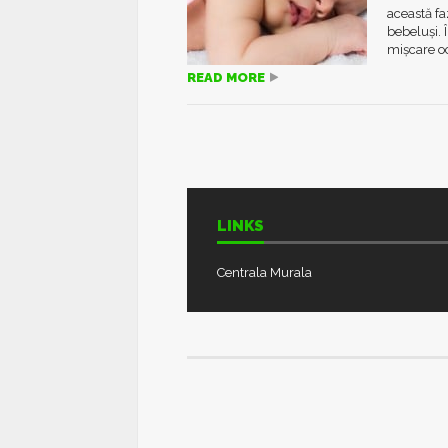
această fa
bebeluşi. 
mişcare oc
READ MORE
LINKS
Centrala Murala