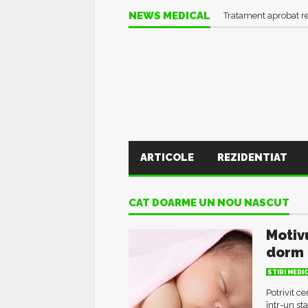
NEWS MEDICAL
Tratament aprobat r
ARTICOLE
REZIDENTIAT
CAT DOARME UN NOU NASCUT
Motivu
dorm c
STIRI MEDI
Potrivit c
într-un st