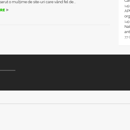
Ca
arut o mulțime de site-uri care vând fel de...
14
RE
AP
or
14
Nal
ant
77