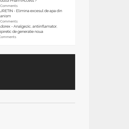
rdului PharmAccess ?
9 Comments
URETIN - Elimina excesul de apa din
ganism
9 Comments
dorex - Analgezic, antiinflamator,
ipiretic de generatie noua
 Comments