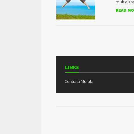
mult au ap
READ MO
LINKS
Centrala Murala