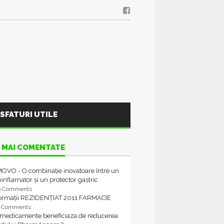
SFATURI UTILE
 MAI COMENTATE
OVO - O combinație inovatoare între un
iinflamator și un protector gastric
6 Comments
formații REZIDENȚIAT 2011 FARMACIE
4 Comments
 medicamente beneficiaza de reducerea