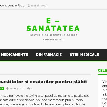
ecent pentru Riduri
mai 28, 2023
E –
SANATATEA
SFATURI SI STIRI PENTRU SI DESPRE
SANATATEA TA!!!
MEDICAMENTE
DIN FARMACIE
STIRI MEDICALE
CELE
pastilelor și ceaiurilor pentru slăbit
VIM
ant
iunie 5, 2011
4
ILE
64
In
m sau nu nevoie, ne lovim la tot pasul de reclame la pastile sau
16
stinate curelor de slăbire. Abundă massmedia prin tv, radio,
Ce
reviste, precum și promoțiile din farmacii sau plafare. Ba mai