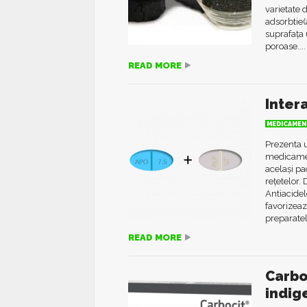
varietate 
adsorbtie(
suprafața 
poroase....
READ MORE
Inter
MEDICAMEN
Prezenta 
medicamen
același pac
rețetelor.
Antiacidel
favorizea
preparatelo
READ MORE
Carbo
indig