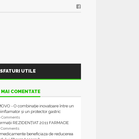
SFATURI UTILE
 MAI COMENTATE
OVO - O combinație inovatoare între un
iinflamator și un protector gastric
6 Comments
formații REZIDENȚIAT 2011 FARMACIE
4 Comments
 medicamente beneficiaza de reducerea