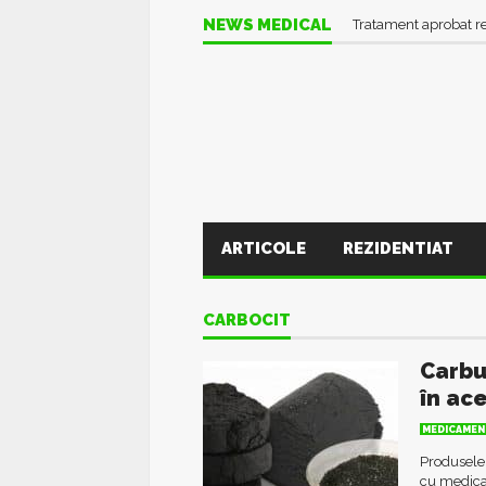
Informații UTILE în pl
NEWS MEDICAL
Tratament aprobat r
ARTICOLE
REZIDENTIAT
CARBOCIT
Carbu
în ac
MEDICAMEN
Produsele 
cu medica