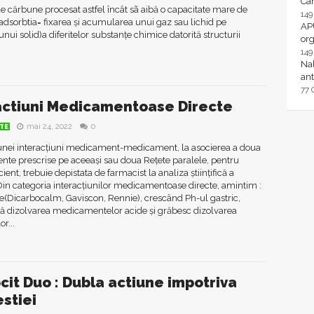
Ca
de cărbune procesat astfel încât sã aibă o capacitate mare de
14
adsorbtia= fixarea și acumularea unui gaz sau lichid pe
AP
unui solid)a diferitelor substanțe chimice datorită structurii
or
14
Nal
ant
77
actiuni Medicamentoase Directe
mai 24, 2022
0
TE
unei interacțiuni medicament-medicament, la asocierea a doua
te prescrise pe aceeași sau doua Rețete paralele, pentru
ient, trebuie depistata de farmacist la analiza științifică a
 Din categoria interacțiunilor medicamentoase directe, amintim :
e(Dicarbocalm, Gaviscon, Rennie), crescând Ph-ul gastric,
ză dizolvarea medicamentelor acide și grăbesc dizolvarea
r...
cit Duo : Dubla actiune impotriva
estiei