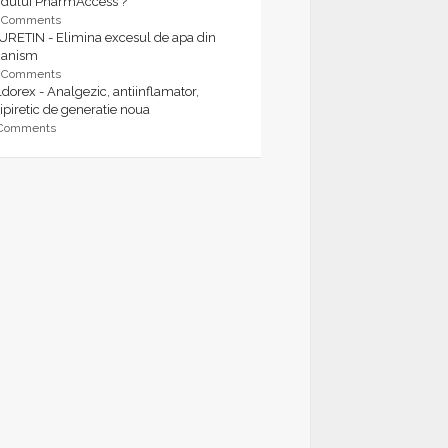
rdului PharmAccess ?
9 Comments
URETIN - Elimina excesul de apa din
ganism
9 Comments
dorex - Analgezic, antiinflamator,
ipiretic de generatie noua
 Comments