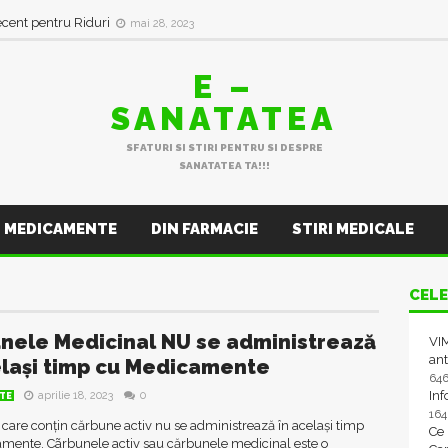
in val de Infecții Respiratorii
ianuarie 11, 2023
ecent pentru Riduri
mai 28, 2023
E –
SANATATEA
SFATURI SI STIRI PENTRU SI DESPRE
SANATATEA TA!!!
MEDICAMENTE
DIN FARMACIE
STIRI MEDICALE
CELE
nele Medicinal NU se administrează
VIM
ant
elași timp cu Medicamente
64
In
aprilie 18, 2023
0
TE
16
care conțin cărbune activ nu se administrează în același timp
Ce
mente. Cãrbunele activ sau cărbunele medicinal este o