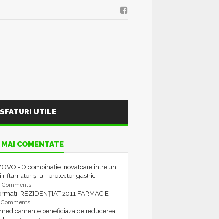
SFATURI UTILE
 MAI COMENTATE
OVO - O combinație inovatoare între un
iinflamator și un protector gastric
6 Comments
formații REZIDENȚIAT 2011 FARMACIE
4 Comments
 medicamente beneficiaza de reducerea