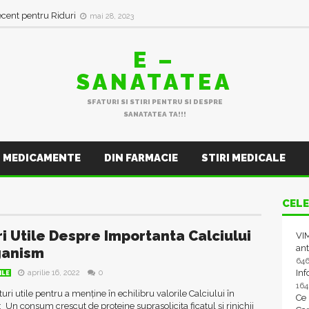
ecent pentru Riduri
mai 28, 2023
E –
SANATATEA
SFATURI SI STIRI PENTRU SI DESPRE
SANATATEA TA!!!
MEDICAMENTE
DIN FARMACIE
STIRI MEDICALE
CELE
ri Utile Despre Importanta Calciului
VIM
ant
ganism
64
In
aprilie 16, 2022
0
ILE
16
turi utile pentru a menține în echilibru valorile Calciului în
Ce
 Un consum crescut de proteine suprasolicita ficatul şi rinichii