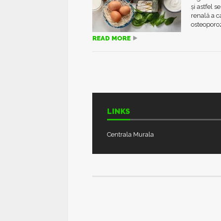
și astfel 
renală a ca
osteoporoz
READ MORE
LINKS
Centrala Murala