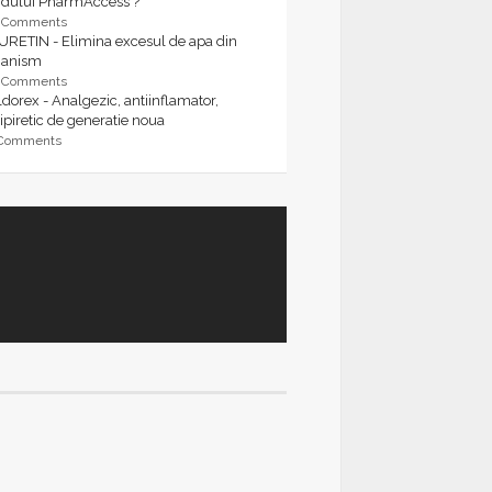
rdului PharmAccess ?
9 Comments
URETIN - Elimina excesul de apa din
ganism
9 Comments
dorex - Analgezic, antiinflamator,
ipiretic de generatie noua
 Comments