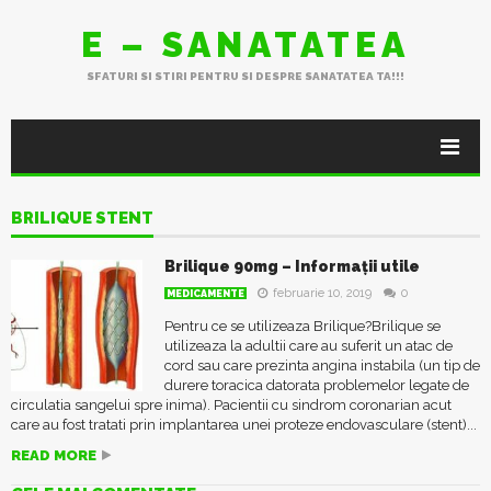
E – SANATATEA
SFATURI SI STIRI PENTRU SI DESPRE SANATATEA TA!!!
BRILIQUE STENT
Brilique 90mg – Informații utile
februarie 10, 2019
0
MEDICAMENTE
Pentru ce se utilizeaza Brilique?Brilique se
utilizeaza la adultii care au suferit un atac de
cord sau care prezinta angina instabila (un tip de
durere toracica datorata problemelor legate de
circulatia sangelui spre inima). Pacientii cu sindrom coronarian acut
care au fost tratati prin implantarea unei proteze endovasculare (stent)...
READ MORE