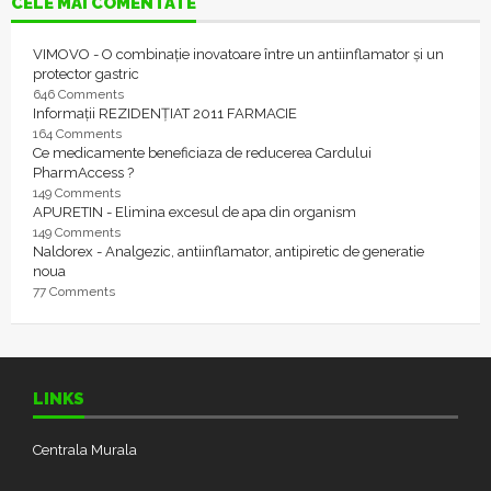
CELE MAI COMENTATE
VIMOVO - O combinație inovatoare între un antiinflamator și un
protector gastric
646 Comments
Informații REZIDENȚIAT 2011 FARMACIE
164 Comments
Ce medicamente beneficiaza de reducerea Cardului
PharmAccess ?
149 Comments
APURETIN - Elimina excesul de apa din organism
149 Comments
Naldorex - Analgezic, antiinflamator, antipiretic de generatie
noua
77 Comments
LINKS
Centrala Murala