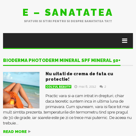
E – SANATATEA
SFATURI SI STIRI PENTRU SI DESPRE SANATATEA TA!!!
BIODERMA PHOTODERM MINERAL SPF MINERAL 50+
Nu uitati de crema de fata cu
protectie!
mai 8, 2012
2
COLŢUL BEAUTY
Practic vara si-a cam intrat in drepturi, chiar
daca teoretic suntem inca in ultima luna de
primavara. Cum spuneam, vara isi face tot mai
mult simtita prezenta..temperaturile din termometru tind spre pragul
de 30 de grade, iar soarele este pe zi ce trece mai puternic. De aceea nu
trebuie...
READ MORE