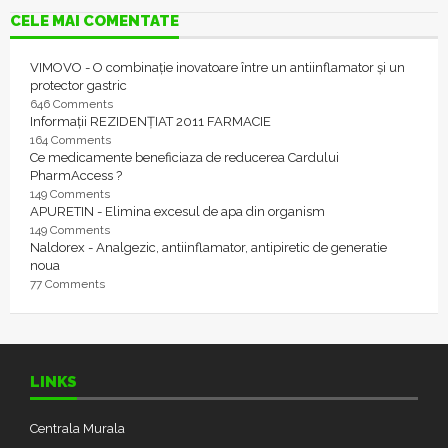
CELE MAI COMENTATE
VIMOVO - O combinație inovatoare între un antiinflamator și un
protector gastric
646 Comments
Informații REZIDENȚIAT 2011 FARMACIE
164 Comments
Ce medicamente beneficiaza de reducerea Cardului
PharmAccess ?
149 Comments
APURETIN - Elimina excesul de apa din organism
149 Comments
Naldorex - Analgezic, antiinflamator, antipiretic de generatie
noua
77 Comments
LINKS
Centrala Murala