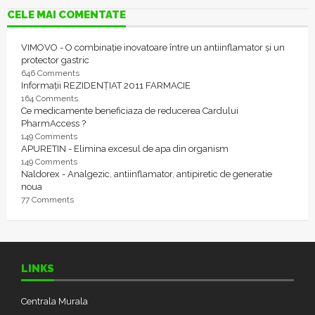
CELE MAI COMENTATE
VIMOVO - O combinație inovatoare între un antiinflamator și un
protector gastric
646 Comments
Informații REZIDENȚIAT 2011 FARMACIE
164 Comments
Ce medicamente beneficiaza de reducerea Cardului
PharmAccess ?
149 Comments
APURETIN - Elimina excesul de apa din organism
149 Comments
Naldorex - Analgezic, antiinflamator, antipiretic de generatie
noua
77 Comments
LINKS
Centrala Murala