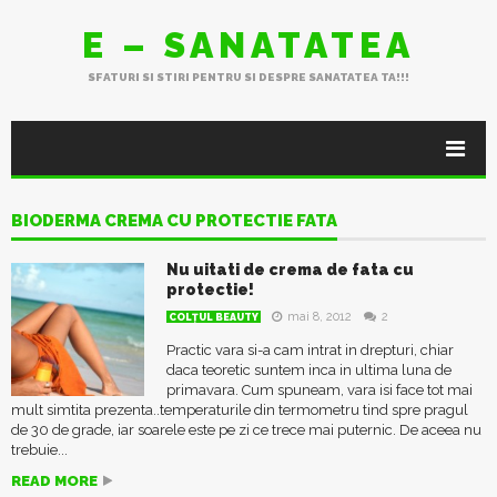
E – SANATATEA
SFATURI SI STIRI PENTRU SI DESPRE SANATATEA TA!!!
BIODERMA CREMA CU PROTECTIE FATA
Nu uitati de crema de fata cu
protectie!
mai 8, 2012
2
COLŢUL BEAUTY
Practic vara si-a cam intrat in drepturi, chiar
daca teoretic suntem inca in ultima luna de
primavara. Cum spuneam, vara isi face tot mai
mult simtita prezenta..temperaturile din termometru tind spre pragul
de 30 de grade, iar soarele este pe zi ce trece mai puternic. De aceea nu
trebuie...
READ MORE