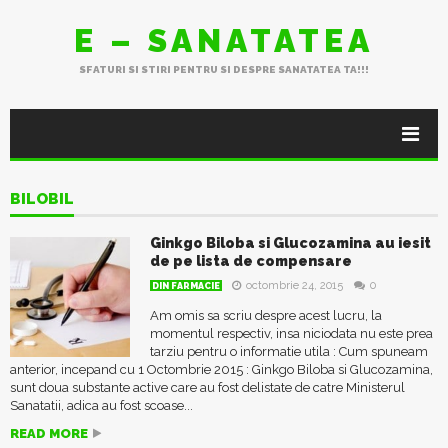
E – SANATATEA
SFATURI SI STIRI PENTRU SI DESPRE SANATATEA TA!!!
BILOBIL
Ginkgo Biloba si Glucozamina au iesit
de pe lista de compensare
octombrie 24, 2015
0
DIN FARMACIE
Am omis sa scriu despre acest lucru, la
momentul respectiv, insa niciodata nu este prea
tarziu pentru o informatie utila : Cum spuneam
anterior, incepand cu 1 Octombrie 2015 : Ginkgo Biloba si Glucozamina,
sunt doua substante active care au fost delistate de catre Ministerul
Sanatatii, adica au fost scoase...
READ MORE