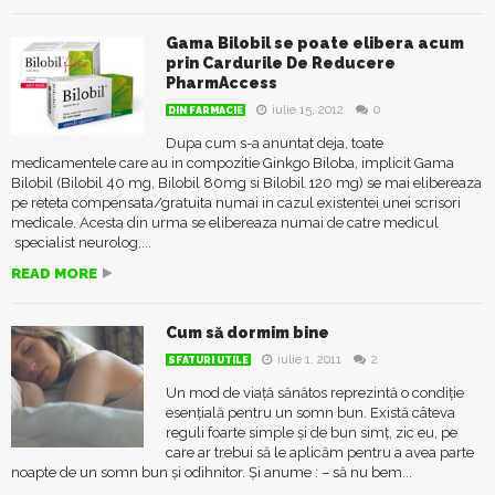
Gama Bilobil se poate elibera acum
prin Cardurile De Reducere
PharmAccess
iulie 15, 2012
0
DIN FARMACIE
Dupa cum s-a anuntat deja, toate
medicamentele care au in compozitie Ginkgo Biloba, implicit Gama
Bilobil (Bilobil 40 mg, Bilobil 80mg si Bilobil 120 mg) se mai elibereaza
pe reteta compensata/gratuita numai in cazul existentei unei scrisori
medicale. Acesta din urma se elibereaza numai de catre medicul
specialist neurolog,...
READ MORE
Cum să dormim bine
iulie 1, 2011
2
SFATURI UTILE
Un mod de viață sănătos reprezintă o condiție
esențială pentru un somn bun. Există câteva
reguli foarte simple și de bun simț, zic eu, pe
care ar trebui să le aplicăm pentru a avea parte
noapte de un somn bun și odihnitor. Și anume : – să nu bem...