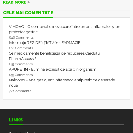
READ MORE
CELE MAI COMENTATE
VIMOVO - O combinație inovatoare între un antiinflamator și un
protector gastric
646 Comments
Informații REZIDENȚIAT 2011 FARMACIE
164 Comments
Ce medicamente beneficiaza de reducerea Cardului
PharmAccess ?
149 Comments
APURETIN - Elimina excesul de apa din organism
149 Comments
Naldorex - Analgezic, antiinflamator, antipiretic de generatie
noua
77 Comments
LINKS