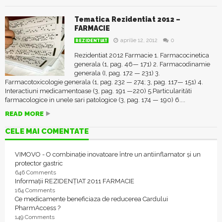
Tematica Rezidentiat 2012 –
FARMACIE
aprilie 12, 2012
0
REZIDENTIAT
Rezidentiat 2012 Farmacie 1. Farmacocinetica
generala (1, pag. 46— 171) 2. Farmacodinamie
generala (I, pag. 172 — 231) 3.
Farmacotoxicologie generala (1, pag. 232 — 274; 3, pag. 117— 151) 4.
Interactiuni medicamentoase (3, pag. 191 —220) 5.Particularităti
farmacologice in unele sari patologice (3, pag. 174 — 190) 6....
READ MORE
CELE MAI COMENTATE
VIMOVO - O combinație inovatoare între un antiinflamator și un
protector gastric
646 Comments
Informații REZIDENȚIAT 2011 FARMACIE
164 Comments
Ce medicamente beneficiaza de reducerea Cardului
PharmAccess ?
149 Comments