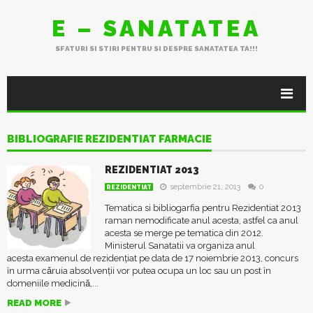
E – SANATATEA
SFATURI SI STIRI PENTRU SI DESPRE SANATATEA TA!!!
BIBLIOGRAFIE REZIDENTIAT FARMACIE
REZIDENTIAT 2013
septembrie 21, 2013
0
REZIDENTIAT
Tematica si bibliogarfia pentru Rezidentiat 2013
raman nemodificate anul acesta, astfel ca anul
acesta se merge pe tematica din 2012.
Ministerul Sanatatii va organiza anul
acesta examenul de rezidențiat pe data de 17 noiembrie 2013, concurs
ȋn urma cǎruia absolvenții vor putea ocupa un loc sau un post ȋn
domeniile medicinǎ,...
READ MORE