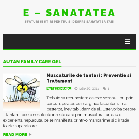
E – SANATATEA
SFATURI SI STIRI PENTRU SI DESPRE SANATATEA TA!!!
AUTAN FAMILY CARE GEL
Muscaturile de tantari : Preventie si
Tratament
iulie 26, 2014
1
VĂ RECOMAND..
Trebuie sa recunostem ca este sezonul lor.. prin
parcuri, pe alei, pe marginea lacurilor si mai
peste tot, inevitabil dam de ei.. Este vorba despre
– tantari – acele nesuferite insecte care prin muscatura lor, dau o
experienta neplacuta, ce se manifesta printr-o mancarime si o iritatie
foarte suparatoare...
READ MORE