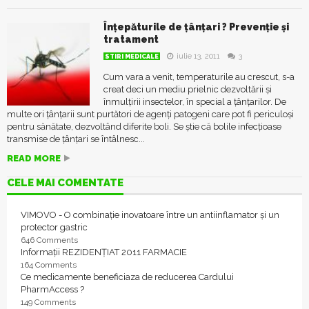
Înțepăturile de țânțari ? Prevenție și
tratament
iulie 13, 2011
3
STIRI MEDICALE
Cum vara a venit, temperaturile au crescut, s-a
creat deci un mediu prielnic dezvoltării și
înmulțirii insectelor, în special a țânțarilor. De
multe ori țânțarii sunt purtători de agenți patogeni care pot fi periculoși
pentru sănătate, dezvoltând diferite boli. Se știe că bolile infecţioase
transmise de ţânţari se întâlnesc...
READ MORE
CELE MAI COMENTATE
VIMOVO - O combinație inovatoare între un antiinflamator și un
protector gastric
646 Comments
Informații REZIDENȚIAT 2011 FARMACIE
164 Comments
Ce medicamente beneficiaza de reducerea Cardului
PharmAccess ?
149 Comments