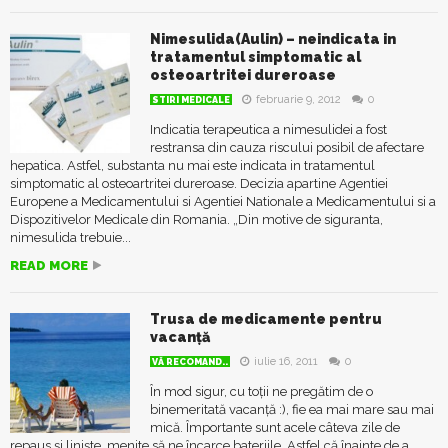
Nimesulida(Aulin) – neindicata in
tratamentul simptomatic al
osteoartritei dureroase
februarie 9, 2012
0
STIRI MEDICALE
Indicatia terapeutica a nimesulidei a fost
restransa din cauza riscului posibil de afectare
hepatica. Astfel, substanta nu mai este indicata in tratamentul
simptomatic al osteoartritei dureroase. Decizia apartine Agentiei
Europene a Medicamentului si Agentiei Nationale a Medicamentului si a
Dispozitivelor Medicale din Romania. „Din motive de siguranta,
nimesulida trebuie...
READ MORE
Trusa de medicamente pentru
vacanță
iulie 16, 2011
0
VĂ RECOMAND..
În mod sigur, cu toții ne pregătim de o
binemeritată vacanță :), fie ea mai mare sau mai
mică. Împortante sunt acele câteva zile de
repaus și liniște, menite să ne încarce bateriile. Astfel că înainte de a