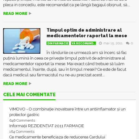
pleca in concediu, este recomandat ca pe lângă bagajul obișnuit, să...
READ MORE
Timpul optim de administrare al
medicamentelor raportat la mese
mai 15, 2011
0
DIN FARMACIE
VĂ RECOMAND..
În rândurile ce urmează am să încerc să fac
puțină lumină în ceea ce privește timpul potrivit de administrare al
medicamentelor raportat la mese. Mai exact când trebuie să luăm
medicamentul. Înainte, după, sau în timpul mesei? Ce este de facut
dacă medicul sau farmacistul nu ne-au precizat acest...
READ MORE
CELE MAI COMENTATE
VIMOVO - O combinație inovatoare între un antiinflamator și un
protector gastric
646 Comments
Informații REZIDENȚIAT 2011 FARMACIE
164 Comments
Ce medicamente beneficiaza de reducerea Cardului