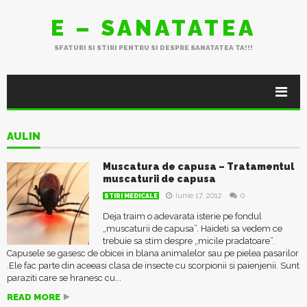
E – SANATATEA
SFATURI SI STIRI PENTRU SI DESPRE SANATATEA TA!!!
AULIN
Muscatura de capusa – Tratamentul
muscaturii de capusa
iunie 17, 2012
0
STIRI MEDICALE
Deja traim o adevarata isterie pe fondul
„muscaturii de capusa”. Haideti sa vedem ce
trebuie sa stim despre „micile pradatoare”.
Capusele se gasesc de obicei in blana animalelor sau pe pielea pasarilor
.Ele fac parte din aceeasi clasa de insecte cu scorpionii si paienjenii. Sunt
paraziti care se hranesc cu...
READ MORE