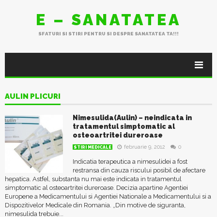
E – SANATATEA
SFATURI SI STIRI PENTRU SI DESPRE SANATATEA TA!!!
AULIN PLICURI
Nimesulida(Aulin) – neindicata in
tratamentul simptomatic al
osteoartritei dureroase
februarie 9, 2012
0
STIRI MEDICALE
Indicatia terapeutica a nimesulidei a fost
restransa din cauza riscului posibil de afectare
hepatica. Astfel, substanta nu mai este indicata in tratamentul
simptomatic al osteoartritei dureroase. Decizia apartine Agentiei
Europene a Medicamentului si Agentiei Nationale a Medicamentului si a
Dispozitivelor Medicale din Romania. „Din motive de siguranta,
nimesulida trebuie...