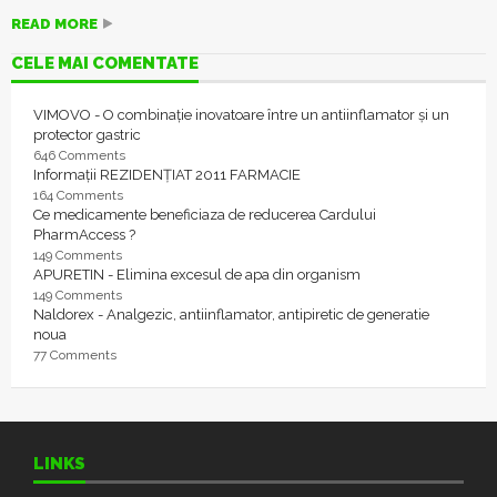
READ MORE
CELE MAI COMENTATE
VIMOVO - O combinație inovatoare între un antiinflamator și un
protector gastric
646 Comments
Informații REZIDENȚIAT 2011 FARMACIE
164 Comments
Ce medicamente beneficiaza de reducerea Cardului
PharmAccess ?
149 Comments
APURETIN - Elimina excesul de apa din organism
149 Comments
Naldorex - Analgezic, antiinflamator, antipiretic de generatie
noua
77 Comments
LINKS