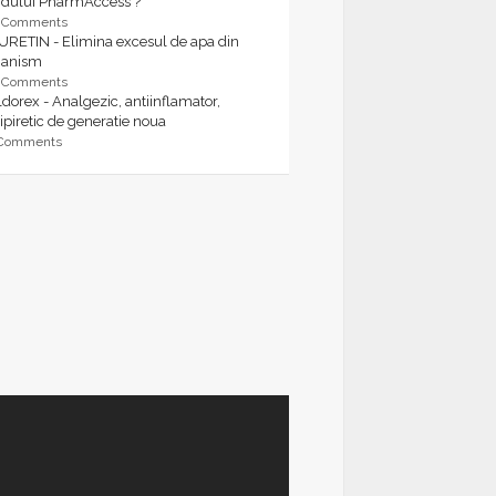
rdului PharmAccess ?
9 Comments
URETIN - Elimina excesul de apa din
ganism
9 Comments
dorex - Analgezic, antiinflamator,
ipiretic de generatie noua
 Comments