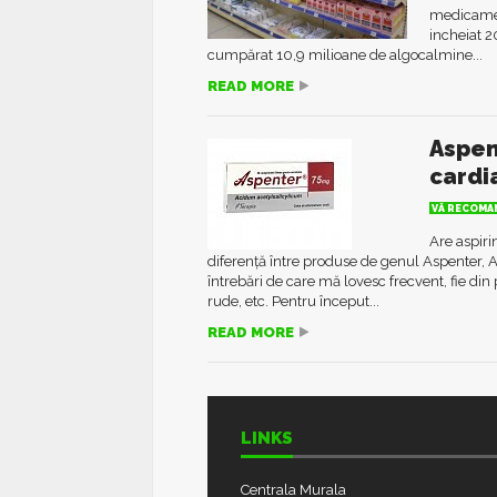
medicamen
incheiat 2
cumpărat 10,9 milioane de algocalmine...
READ MORE
Aspen
cardi
VĂ RECOMAN
Are aspiri
diferență între produse de genul Aspenter, As
întrebări de care mă lovesc frecvent, fie din 
rude, etc. Pentru început...
READ MORE
LINKS
Centrala Murala