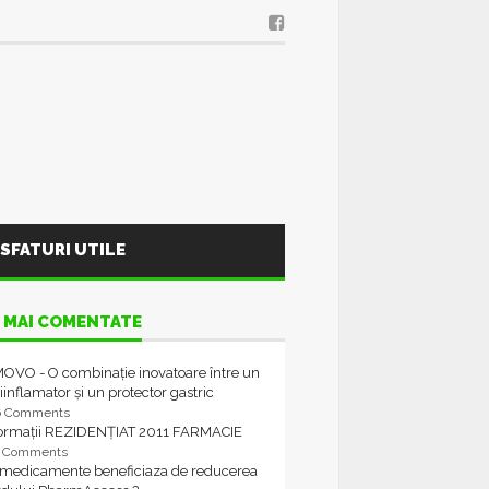
SFATURI UTILE
 MAI COMENTATE
OVO - O combinație inovatoare între un
iinflamator și un protector gastric
6 Comments
formații REZIDENȚIAT 2011 FARMACIE
4 Comments
 medicamente beneficiaza de reducerea