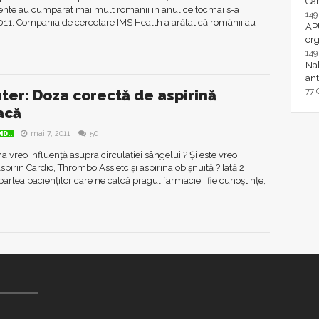
Ca
te au cumparat mai mult romanii in anul ce tocmai s-a
14
011. Compania de cercetare IMS Health a arătat că românii au
AP
or
14
Nal
ant
77
ter: Doza corectă de aspirină
acă
mai 7, 2011
50
D..
na vreo influență asupra circulației sângelui ? Și este vreo
pirin Cardio, Thrombo Ass etc și aspirina obișnuită ? Iată 2
partea pacienților care ne calcă pragul farmaciei, fie cunoștințe,