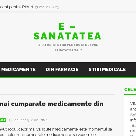
ecent pentru Riduri
mai 28, 2023
E –
SANATATEA
SFATURI SI STIRI PENTRU SI DESPRE
SANATATEA TA!!!
MEDICAMENTE
DIN FARMACIE
STIRI MEDICALE
CELE
mai cumparate medicamente din
VIM
ant
64
In
ianuarie 9, 2012
1
CALE
16
vut Topul celor mai vandute medicamente, este momentul sa
Ce
opul celor mai cumparate medicamente, sa vedem ce