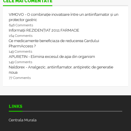
CELE MAI COMENTATE
VIMOVO - O combinație inovatoare între un antiinflamator și un
protector gastric
646 Comments
Informații REZIDENȚIAT 2011 FARMACIE
164 Comments
Ce medicamente beneficiaza de reducerea Cardului
PharmAccess ?
149 Comments
APURETIN - Elimina excesul de apa din organism
149 Comments
Naldorex - Analgezic, antiinflamator, antipiretic de generatie
noua
77 Comments
LINKS
Centrala Murala