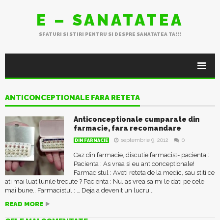
E – SANATATEA
SFATURI SI STIRI PENTRU SI DESPRE SANATATEA TA!!!
ANTICONCEPTIONALE FARA RETETA
Anticonceptionale cumparate din
farmacie, fara recomandare
septembrie 9, 2012
0
DIN FARMACIE
Caz din farmacie, discutie farmacist- pacienta :
Pacienta : As vrea si eu anticonceptionale!
Farmacistul : Aveti reteta de la medic, sau stiti ce
ati mai luat lunile trecute ? Pacienta : Nu..as vrea sa mi le dati pe cele
mai bune.. Farmacistul : … Deja a devenit un lucru...
READ MORE