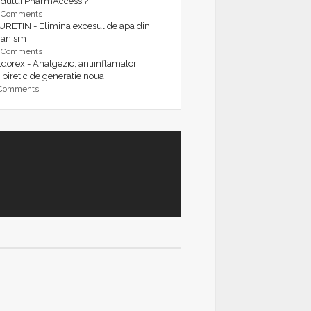
rdului PharmAccess ?
9 Comments
URETIN - Elimina excesul de apa din
ganism
9 Comments
dorex - Analgezic, antiinflamator,
ipiretic de generatie noua
 Comments