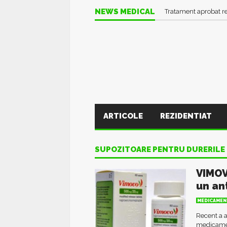
NEWS MEDICAL
Tratament aprobat r
ARTICOLE
REZIDENTIAT
SUPOZITOARE PENTRU DURERILE 
VIMOV
un an
MEDICAMEN
Recent a a
medicamen