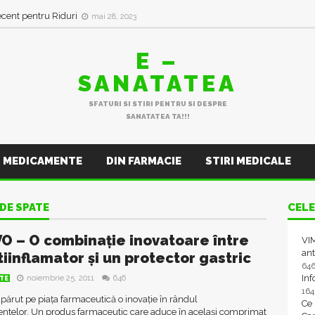
ecent pentru Riduri
mai 28, 2023
E –
SANATATEA
SFATURI SI STIRI PENTRU SI DESPRE
SANATATEA TA!!!
MEDICAMENTE
DIN FARMACIE
STIRI MEDICALE
DE SPATE
CELE
O – O combinație inovatoare între
VIM
ant
tiinflamator și un protector gastric
64
In
noiembrie 25, 2011
646
TE
16
părut pe piața farmaceutică o inovație în rândul
Ce
telor. Un produs farmaceutic care aduce în același comprimat