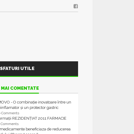
SFATURI UTILE
 MAI COMENTATE
OVO - O combinație inovatoare între un
iinflamator și un protector gastric
6 Comments
formații REZIDENȚIAT 2011 FARMACIE
4 Comments
 medicamente beneficiaza de reducerea