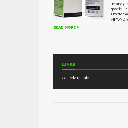
un analge
gastric – 
simptomelo
VIMOVO aj
READ MORE
LINKS
Centrala Murala