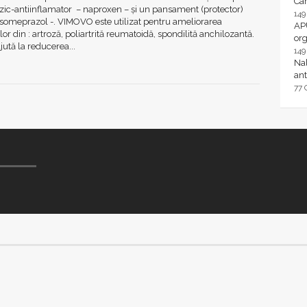
Ca
zic-antiinflamator – naproxen – și un pansament (protector)
14
esomeprazol -. VIMOVO este utilizat pentru ameliorarea
AP
r din : artroză, poliartrită reumatoidă, spondilită anchilozantă.
or
ută la reducerea...
14
Nal
ant
77