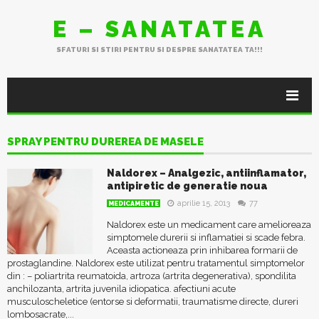
E – SANATATEA
SFATURI SI STIRI PENTRU SI DESPRE SANATATEA TA!!!
SPRAY PENTRU DUREREA DE MASELE
Naldorex – Analgezic, antiinflamator,
antipiretic de generatie noua
aprilie 15, 2013
77
MEDICAMENTE
Naldorex este un medicament care amelioreaza
simptomele durerii si inflamatiei si scade febra.
Aceasta actioneaza prin inhibarea formarii de
prostaglandine. Naldorex este utilizat pentru tratamentul simptomelor
din : – poliartrita reumatoida, artroza (artrita degenerativa), spondilita
anchilozanta, artrita juvenila idiopatica. afectiuni acute
musculoscheletice (entorse si deformatii, traumatisme directe, dureri
lombosacrate,...