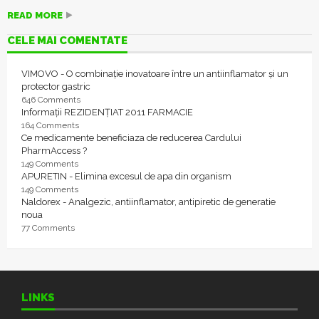
READ MORE
CELE MAI COMENTATE
VIMOVO - O combinație inovatoare între un antiinflamator și un
protector gastric
646 Comments
Informații REZIDENȚIAT 2011 FARMACIE
164 Comments
Ce medicamente beneficiaza de reducerea Cardului
PharmAccess ?
149 Comments
APURETIN - Elimina excesul de apa din organism
149 Comments
Naldorex - Analgezic, antiinflamator, antipiretic de generatie
noua
77 Comments
LINKS