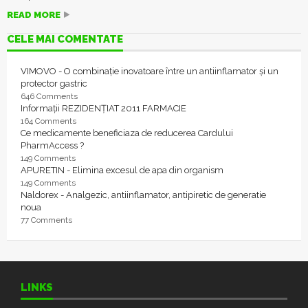
READ MORE
CELE MAI COMENTATE
VIMOVO - O combinație inovatoare între un antiinflamator și un
protector gastric
646 Comments
Informații REZIDENȚIAT 2011 FARMACIE
164 Comments
Ce medicamente beneficiaza de reducerea Cardului
PharmAccess ?
149 Comments
APURETIN - Elimina excesul de apa din organism
149 Comments
Naldorex - Analgezic, antiinflamator, antipiretic de generatie
noua
77 Comments
LINKS