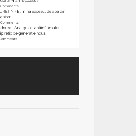
rdului PharmAccess ?
9 Comments
URETIN - Elimina excesul de apa din
ganism
9 Comments
dorex - Analgezic, antiinflamator,
ipiretic de generatie noua
 Comments