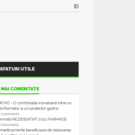
SFATURI UTILE
 MAI COMENTATE
OVO - O combinație inovatoare între un
iinflamator și un protector gastric
6 Comments
formații REZIDENȚIAT 2011 FARMACIE
4 Comments
 medicamente beneficiaza de reducerea