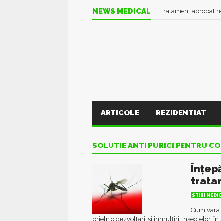
NEWS MEDICAL
Tratament aprobat r
ARTICOLE
REZIDENTIAT
SOLUTIE ANTI PURICI PENTRU CO
Înțepă
trata
STIRI MEDI
Cum vara a
prielnic dezvoltării și înmulțirii insectelor, î