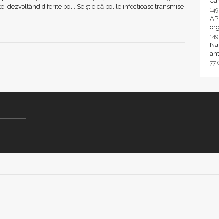
Ca
e, dezvoltând diferite boli. Se știe că bolile infecţioase transmise
14
AP
or
14
Nal
ant
77