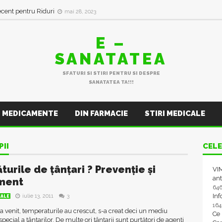
ecent pentru Riduri
mai 28, 2023
E –
SANATATEA
SFATURI SI STIRI PENTRU SI DESPRE
SANATATEA TA!!!
MEDICAMENTE
DIN FARMACIE
STIRI MEDICALE
PII
CELE
turile de țânțari ? Prevenție și
VIM
ant
ment
64
In
iulie 13, 2011
3
CALE
16
 venit, temperaturile au crescut, s-a creat deci un mediu
Ce
n special a țânțarilor. De multe ori țânțarii sunt purtători de agenți