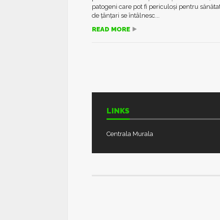
patogeni care pot fi periculoși pentru sănătat
de ţânţari se întâlnesc...
READ MORE
LINKS
Centrala Murala