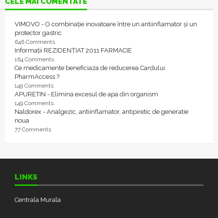
CELE MAI COMENTATE
VIMOVO - O combinație inovatoare între un antiinflamator și un
protector gastric
646 Comments
Informații REZIDENȚIAT 2011 FARMACIE
164 Comments
Ce medicamente beneficiaza de reducerea Cardului
PharmAccess ?
149 Comments
APURETIN - Elimina excesul de apa din organism
149 Comments
Naldorex - Analgezic, antiinflamator, antipiretic de generatie
noua
77 Comments
LINKS
Centrala Murala