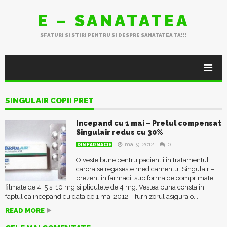
E – SANATATEA
SFATURI SI STIRI PENTRU SI DESPRE SANATATEA TA!!!
SINGULAIR COPII PRET
Incepand cu 1 mai – Pretul compensat
Singulair redus cu 30%
mai 9, 2012
0
DIN FARMACIE
O veste bune pentru pacientii in tratamentul
carora se regaseste medicamentul Singulair –
prezent in farmacii sub forma de comprimate
filmate de 4, 5 si 10 mg si pliculete de 4 mg. Vestea buna consta in
faptul ca incepand cu data de 1 mai 2012 – furnizorul asigura o...
READ MORE