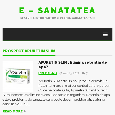
E – SANATATEA
SFATURI SI STIRI PENTRU SI DESPRE SANATATEA TA!!!
PROSPECT APURETIN SLIM
APURETIN SLIM : Elimina retentia de
apa?
mai 13, 2017
7
DIN FARMACIE
Apuretin SLIM este un nou produs Zdrovit, un
frate mai mare si mai concentrat al lui Apuretin.
Cu ce ne poate ajuta, Apuretin Slim? Apuretin
Slim incearca sa elimine excesul de apa din organism. Retentia de apa
este o problema de sanatate care poate deveni problematica atunci
cand lichidul nu...
READ MORE