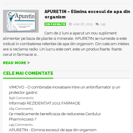
APURETIN – Elimina excesul de apa din
organism
iulie 28, 2013
149
DIN FARMACIE
Cam de 2 luni a aparut un nou supliment
alimentar pe baza de plante si minerale. APURETIN se numeste si este
indicat in combaterea retentiei de apa din organism. Din cate am inteles
are si reclama radio. Un lucru este cert..este un produs foarte, foarte
cerut in farmacie si...
READ MORE
CELE MAI COMENTATE
VIMOVO - O combinație inovatoare între un antiinflamator și un
protector gastric
646 Comments
Informații REZIDENȚIAT 2011 FARMACIE
164 Comments
Ce medicamente beneficiaza de reducerea Cardului
PharmAccess ?
149 Comments
APURETIN - Elimina excesul de apa din organism