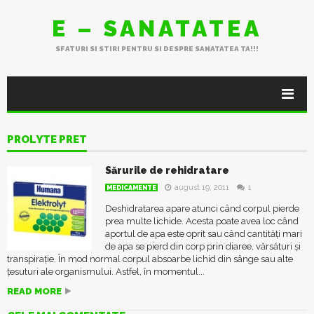
E – SANATATEA
SFATURI SI STIRI PENTRU SI DESPRE SANATATEA TA!!!
PROLYTE PRET
Sărurile de rehidratare
august 19, 2011
1
MEDICAMENTE
Deshidratarea apare atunci când corpul pierde
prea multe lichide. Acesta poate avea loc când
aportul de apa este oprit sau când cantități mari
de apa se pierd din corp prin diaree, vărsături și
transpirație. În mod normal corpul absoarbe lichid din sânge sau alte
țesuturi ale organismului. Astfel, în momentul...
READ MORE