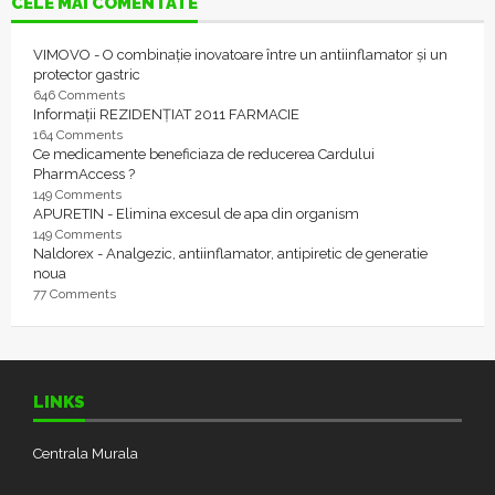
CELE MAI COMENTATE
VIMOVO - O combinație inovatoare între un antiinflamator și un
protector gastric
646 Comments
Informații REZIDENȚIAT 2011 FARMACIE
164 Comments
Ce medicamente beneficiaza de reducerea Cardului
PharmAccess ?
149 Comments
APURETIN - Elimina excesul de apa din organism
149 Comments
Naldorex - Analgezic, antiinflamator, antipiretic de generatie
noua
77 Comments
LINKS
Centrala Murala