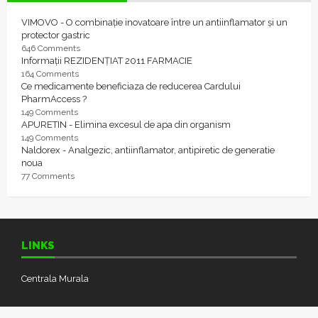
VIMOVO - O combinație inovatoare între un antiinflamator și un
protector gastric
646 Comments
Informații REZIDENȚIAT 2011 FARMACIE
164 Comments
Ce medicamente beneficiaza de reducerea Cardului
PharmAccess ?
149 Comments
APURETIN - Elimina excesul de apa din organism
149 Comments
Naldorex - Analgezic, antiinflamator, antipiretic de generatie
noua
77 Comments
LINKS
Centrala Murala