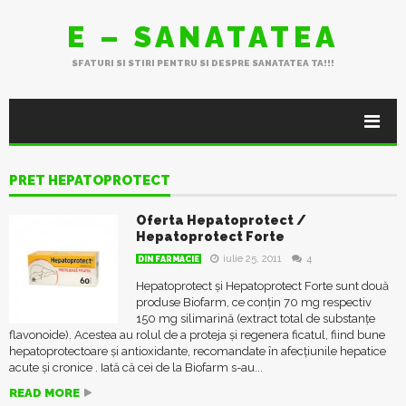
E – SANATATEA
SFATURI SI STIRI PENTRU SI DESPRE SANATATEA TA!!!
PRET HEPATOPROTECT
Oferta Hepatoprotect /
Hepatoprotect Forte
iulie 25, 2011
4
DIN FARMACIE
Hepatoprotect și Hepatoprotect Forte sunt două
produse Biofarm, ce conțin 70 mg respectiv
150 mg silimarină (extract total de substanțe
flavonoide). Acestea au rolul de a proteja și regenera ficatul, fiind bune
hepatoprotectoare și antioxidante, recomandate în afecțiunile hepatice
acute și cronice . Iată că cei de la Biofarm s-au...
READ MORE