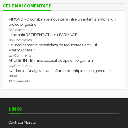
CELE MAI COMENTATE
VIMOVO - O combinație inovatoare între un antiinflamator și un
protector gastric
646 Comments
Informații REZIDENȚIAT 2011 FARMACIE
164 Comments
Ce medicamente beneficiaza de reducerea Cardului
PharmAccess ?
149 Comments
APURETIN - Elimina excesul de apa din organism
149 Comments
Naldorex - Analgezic, antiinflamator, antipiretic de generatie
noua
77 Comments
LINKS
Centrala Murala