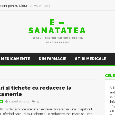
ecent pentru Riduri
mai 28, 2023
E –
SANATATEA
SFATURI SI STIRI PENTRU SI DESPRE
SANATATEA TA!!!
MEDICAMENTE
DIN FARMACIE
STIRI MEDICALE
CELE
ri și tichete cu reducere la
VIM
ant
camente
64
In
august 10, 2011
35
IE
16
ți producători de medicamente au hotărât să vină în ajutorul
Ce
i, oferind carduri sau tichete cu o reducere mai mare sau mai