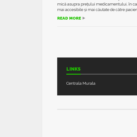
mică asupra prețului medicamentului, în cad
mai accesibile și mai căutate de către pacienț
READ MORE
LINKS
Centrala Murala