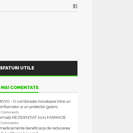
SFATURI UTILE
 MAI COMENTATE
OVO - O combinație inovatoare între un
iinflamator și un protector gastric
6 Comments
formații REZIDENȚIAT 2011 FARMACIE
4 Comments
 medicamente beneficiaza de reducerea