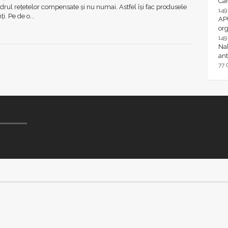
Ca
rul rețetelor compensate și nu numai. Astfel își fac produsele
14
i. Pe de o...
AP
or
14
Nal
ant
77