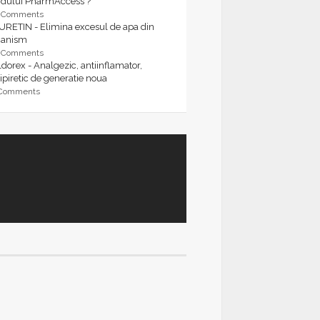
rdului PharmAccess ?
9 Comments
URETIN - Elimina excesul de apa din
ganism
9 Comments
dorex - Analgezic, antiinflamator,
ipiretic de generatie noua
 Comments