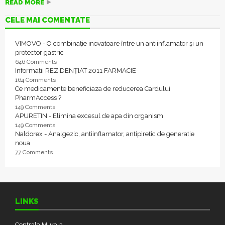
READ MORE
CELE MAI COMENTATE
VIMOVO - O combinație inovatoare între un antiinflamator și un
protector gastric
646 Comments
Informații REZIDENȚIAT 2011 FARMACIE
164 Comments
Ce medicamente beneficiaza de reducerea Cardului
PharmAccess ?
149 Comments
APURETIN - Elimina excesul de apa din organism
149 Comments
Naldorex - Analgezic, antiinflamator, antipiretic de generatie
noua
77 Comments
LINKS
Centrala Murala