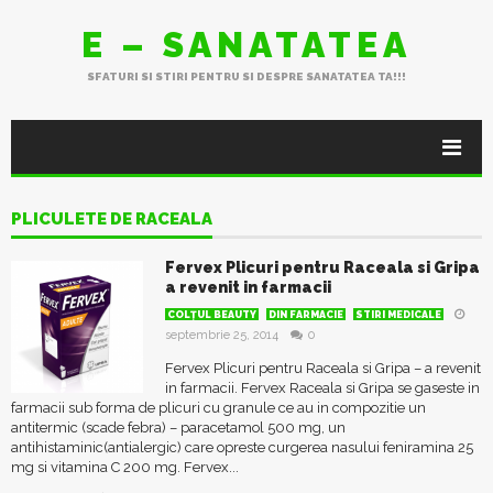
E – SANATATEA
SFATURI SI STIRI PENTRU SI DESPRE SANATATEA TA!!!
PLICULETE DE RACEALA
Fervex Plicuri pentru Raceala si Gripa
a revenit in farmacii
COLŢUL BEAUTY
DIN FARMACIE
STIRI MEDICALE
septembrie 25, 2014
0
Fervex Plicuri pentru Raceala si Gripa – a revenit
in farmacii. Fervex Raceala si Gripa se gaseste in
farmacii sub forma de plicuri cu granule ce au in compozitie un
antitermic (scade febra) – paracetamol 500 mg, un
antihistaminic(antialergic) care opreste curgerea nasului feniramina 25
mg si vitamina C 200 mg. Fervex...