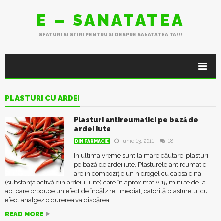
E – SANATATEA
SFATURI SI STIRI PENTRU SI DESPRE SANATATEA TA!!!
PLASTURI CU ARDEI
Plasturi antireumatici pe bază de
ardei iute
iunie 13, 2011
18
DIN FARMACIE
În ultima vreme sunt la mare căutare, plasturii
pe bază de ardei iute. Plasturele antireumatic
are în compoziție un hidrogel cu capsaicina
(substanța activă din ardeiul iute) care în aproximativ 15 minute de la
aplicare produce un efect de încălzire. Imediat, datorită plasturelui cu
efect analgezic durerea va dispărea...
READ MORE