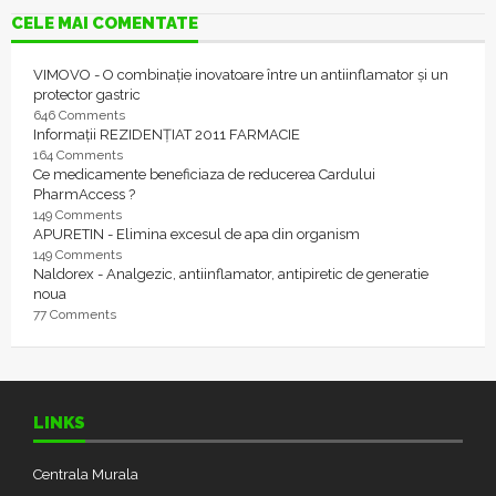
CELE MAI COMENTATE
VIMOVO - O combinație inovatoare între un antiinflamator și un
protector gastric
646 Comments
Informații REZIDENȚIAT 2011 FARMACIE
164 Comments
Ce medicamente beneficiaza de reducerea Cardului
PharmAccess ?
149 Comments
APURETIN - Elimina excesul de apa din organism
149 Comments
Naldorex - Analgezic, antiinflamator, antipiretic de generatie
noua
77 Comments
LINKS
Centrala Murala