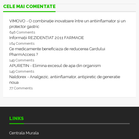
CELE MAI COMENTATE
VIMOVO - O combinație inovatoare între un antiinflamator și un
protector gastric
646 Comments
Informații REZIDENȚIAT 2011 FARMACIE
164 Comments
Ce medicamente beneficiaza de reducerea Cardului
PharmAccess ?
149 Comments
APURETIN - Elimina excesul de apa din organism
149 Comments
Naldorex - Analgezic, antiinflamator, antipiretic de generatie
noua
77 Comments
LINKS
Centrala Murala