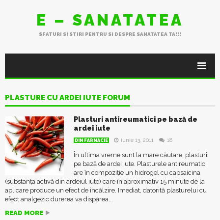
E – SANATATEA
SFATURI SI STIRI PENTRU SI DESPRE SANATATEA TA!!!
PLASTURE CU ARDEI IUTE FORUM
Plasturi antireumatici pe bază de
ardei iute
iunie 13, 2011
18
DIN FARMACIE
În ultima vreme sunt la mare căutare, plasturii
pe bază de ardei iute. Plasturele antireumatic
are în compoziție un hidrogel cu capsaicina
(substanța activă din ardeiul iute) care în aproximativ 15 minute de la
aplicare produce un efect de încălzire. Imediat, datorită plasturelui cu
efect analgezic durerea va dispărea...
READ MORE