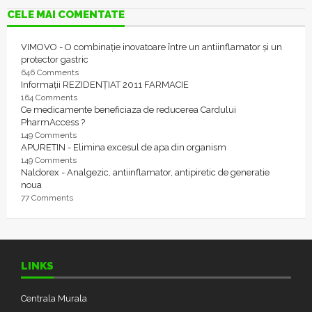
CELE MAI COMENTATE
VIMOVO - O combinație inovatoare între un antiinflamator și un
protector gastric
646 Comments
Informații REZIDENȚIAT 2011 FARMACIE
164 Comments
Ce medicamente beneficiaza de reducerea Cardului
PharmAccess ?
149 Comments
APURETIN - Elimina excesul de apa din organism
149 Comments
Naldorex - Analgezic, antiinflamator, antipiretic de generatie
noua
77 Comments
LINKS
Centrala Murala