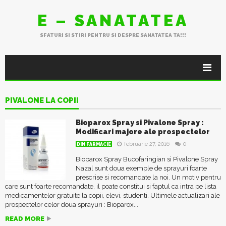
E – SANATATEA
SFATURI SI STIRI PENTRU SI DESPRE SANATATEA TA!!!
PIVALONE LA COPII
Bioparox Spray si Pivalone Spray :
Modificari majore ale prospectelor
februarie 27, 2016
0
DIN FARMACIE
Bioparox Spray Bucofaringian si Pivalone Spray
Nazal sunt doua exemple de sprayuri foarte
prescrise si recomandate la noi. Un motiv pentru
care sunt foarte recomandate, il poate constitui si faptul ca intra pe lista
medicamentelor gratuite la copii, elevi, studenti. Ultimele actualizari ale
prospectelor celor doua sprayuri : Bioparox...
READ MORE