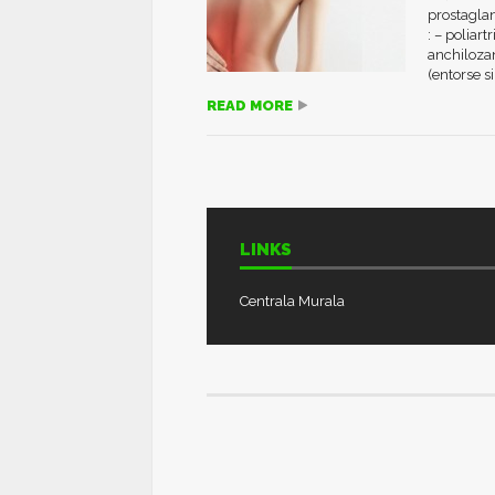
prostaglan
: – poliart
anchilozan
(entorse s
READ MORE
LINKS
Centrala Murala