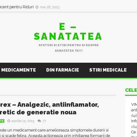
ecent pentru Riduri
mai 28, 2023
E –
SANATATEA
SFATURI SI STIRI PENTRU SI DESPRE
SANATATEA TA!!!
MEDICAMENTE
DIN FARMACIE
STIRI MEDICALE
CELE
rex – Analgezic, antiinflamator,
VIM
ant
iretic de generatie noua
64
In
aprilie 15, 2013
77
TE
16
este un medicament care amelioreaza simptomele durerii si
Ce
i si scade febra. Aceasta actioneaza prin inhibarea formarii de