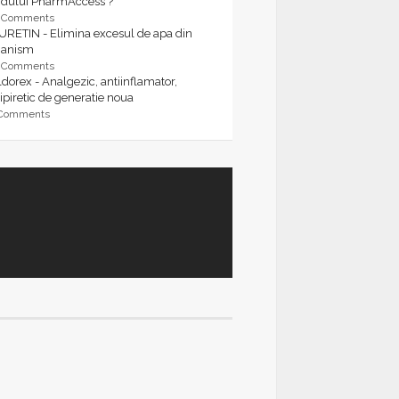
rdului PharmAccess ?
9 Comments
URETIN - Elimina excesul de apa din
ganism
9 Comments
dorex - Analgezic, antiinflamator,
ipiretic de generatie noua
 Comments