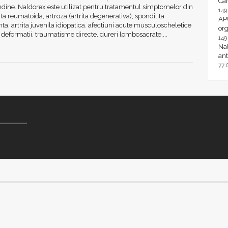
Ca
dine. Naldorex este utilizat pentru tratamentul simptomelor din
14
rita reumatoida, artroza (artrita degenerativa), spondilita
AP
ta, artrita juvenila idiopatica. afectiuni acute musculoscheletice
or
i deformatii, traumatisme directe, dureri lombosacrate,...
14
Nal
ant
77