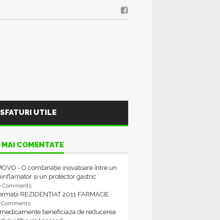
SFATURI UTILE
 MAI COMENTATE
OVO - O combinație inovatoare între un
iinflamator și un protector gastric
6 Comments
formații REZIDENȚIAT 2011 FARMACIE
4 Comments
 medicamente beneficiaza de reducerea