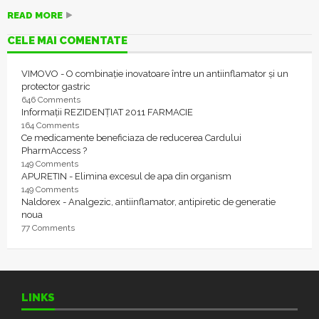
READ MORE
CELE MAI COMENTATE
VIMOVO - O combinație inovatoare între un antiinflamator și un
protector gastric
646 Comments
Informații REZIDENȚIAT 2011 FARMACIE
164 Comments
Ce medicamente beneficiaza de reducerea Cardului
PharmAccess ?
149 Comments
APURETIN - Elimina excesul de apa din organism
149 Comments
Naldorex - Analgezic, antiinflamator, antipiretic de generatie
noua
77 Comments
LINKS