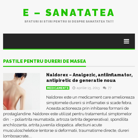
E – SANATATEA
SFATURI SI STIRI PENTRU SI DESPRE SANATATEA TA!!!
PASTILE PENTRU DURERI DE MASEA
Naldorex – Analgezic, antiinflamator,
antipiretic de generatie noua
aprilie 15, 2013
77
MEDICAMENTE
Naldorex este un medicament care amelioreaza
simptomele durerii si inflamatiei si scade febra.
Aceasta actioneaza prin inhibarea formarii de
prostaglandine. Naldorex este utilizat pentru tratamentul simptomelor
din : – poliartrita reumatoida, artroza (artrita degenerativa), spondilita
anchilozanta, artrita juvenila idiopatica. afectiuni acute
musculoscheletice (entorse si deformatii, traumatisme directe, dureri
lombosacrate,...