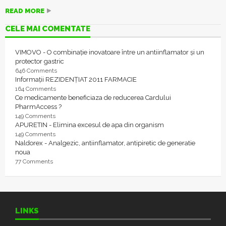
READ MORE
CELE MAI COMENTATE
VIMOVO - O combinație inovatoare între un antiinflamator și un
protector gastric
646 Comments
Informații REZIDENȚIAT 2011 FARMACIE
164 Comments
Ce medicamente beneficiaza de reducerea Cardului
PharmAccess ?
149 Comments
APURETIN - Elimina excesul de apa din organism
149 Comments
Naldorex - Analgezic, antiinflamator, antipiretic de generatie
noua
77 Comments
LINKS