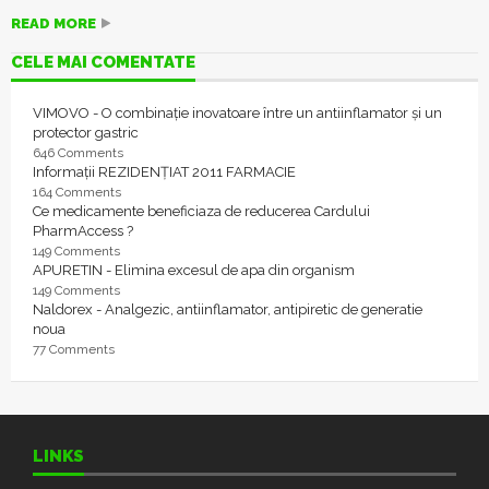
READ MORE
CELE MAI COMENTATE
VIMOVO - O combinație inovatoare între un antiinflamator și un
protector gastric
646 Comments
Informații REZIDENȚIAT 2011 FARMACIE
164 Comments
Ce medicamente beneficiaza de reducerea Cardului
PharmAccess ?
149 Comments
APURETIN - Elimina excesul de apa din organism
149 Comments
Naldorex - Analgezic, antiinflamator, antipiretic de generatie
noua
77 Comments
LINKS