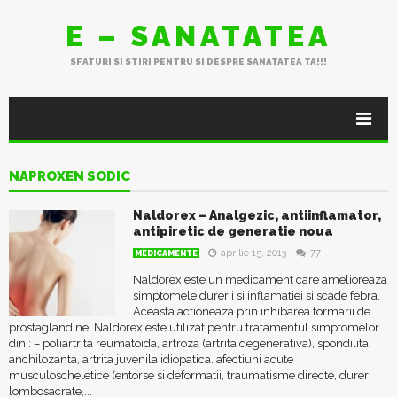
E – SANATATEA
SFATURI SI STIRI PENTRU SI DESPRE SANATATEA TA!!!
NAPROXEN SODIC
Naldorex – Analgezic, antiinflamator,
antipiretic de generatie noua
aprilie 15, 2013
77
MEDICAMENTE
Naldorex este un medicament care amelioreaza
simptomele durerii si inflamatiei si scade febra.
Aceasta actioneaza prin inhibarea formarii de
prostaglandine. Naldorex este utilizat pentru tratamentul simptomelor
din : – poliartrita reumatoida, artroza (artrita degenerativa), spondilita
anchilozanta, artrita juvenila idiopatica. afectiuni acute
musculoscheletice (entorse si deformatii, traumatisme directe, dureri
lombosacrate,...