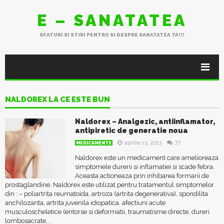
E – SANATATEA
SFATURI SI STIRI PENTRU SI DESPRE SANATATEA TA!!!
NALDOREX LA CE ESTE BUN
Naldorex – Analgezic, antiinflamator,
antipiretic de generatie noua
aprilie 15, 2013
77
MEDICAMENTE
Naldorex este un medicament care amelioreaza
simptomele durerii si inflamatiei si scade febra.
Aceasta actioneaza prin inhibarea formarii de
prostaglandine. Naldorex este utilizat pentru tratamentul simptomelor
din : – poliartrita reumatoida, artroza (artrita degenerativa), spondilita
anchilozanta, artrita juvenila idiopatica. afectiuni acute
musculoscheletice (entorse si deformatii, traumatisme directe, dureri
lombosacrate,...