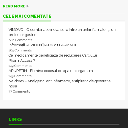
READ MORE
CELE MAI COMENTATE
VIMOVO - O combinație inovatoare între un antiinflamator și un
protector gastric
646 Comments
Informații REZIDENȚIAT 2011 FARMACIE
164 Comments
Ce medicamente beneficiaza de reducerea Cardului
PharmAccess ?
149 Comments
APURETIN - Elimina excesul de apa din organism
149 Comments
Naldorex - Analgezic, antiinflamator, antipiretic de generatie
noua
77 Comments
LINKS