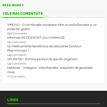
READ MORE
CELE MAI COMENTATE
VIMOVO - O combinație inovatoare între un antiinflamator și un
protector gastric
646 Comments
Informații REZIDENȚIAT 2011 FARMACIE
164 Comments
Ce medicamente beneficiaza de reducerea Cardului
PharmAccess ?
149 Comments
APURETIN - Elimina excesul de apa din organism
149 Comments
Naldorex - Analgezic, antiinflamator, antipiretic de generatie
noua
77 Comments
LINKS