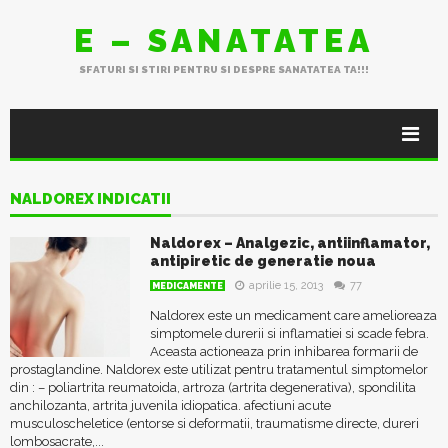
E – SANATATEA
SFATURI SI STIRI PENTRU SI DESPRE SANATATEA TA!!!
NALDOREX INDICATII
Naldorex – Analgezic, antiinflamator,
antipiretic de generatie noua
aprilie 15, 2013
77
MEDICAMENTE
Naldorex este un medicament care amelioreaza
simptomele durerii si inflamatiei si scade febra.
Aceasta actioneaza prin inhibarea formarii de
prostaglandine. Naldorex este utilizat pentru tratamentul simptomelor
din : – poliartrita reumatoida, artroza (artrita degenerativa), spondilita
anchilozanta, artrita juvenila idiopatica. afectiuni acute
musculoscheletice (entorse si deformatii, traumatisme directe, dureri
lombosacrate,...