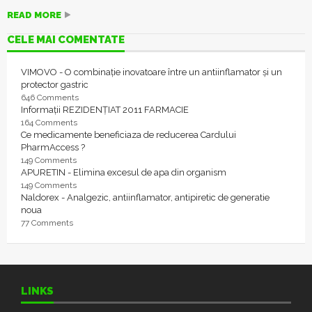
READ MORE
CELE MAI COMENTATE
VIMOVO - O combinație inovatoare între un antiinflamator și un
protector gastric
646 Comments
Informații REZIDENȚIAT 2011 FARMACIE
164 Comments
Ce medicamente beneficiaza de reducerea Cardului
PharmAccess ?
149 Comments
APURETIN - Elimina excesul de apa din organism
149 Comments
Naldorex - Analgezic, antiinflamator, antipiretic de generatie
noua
77 Comments
LINKS