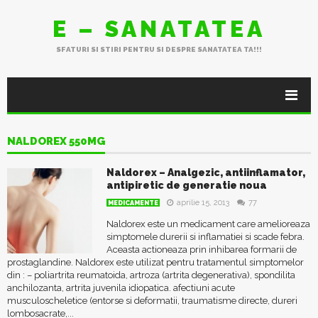
E – SANATATEA
SFATURI SI STIRI PENTRU SI DESPRE SANATATEA TA!!!
NALDOREX 550MG
Naldorex – Analgezic, antiinflamator,
antipiretic de generatie noua
aprilie 15, 2013
77
MEDICAMENTE
Naldorex este un medicament care amelioreaza
simptomele durerii si inflamatiei si scade febra.
Aceasta actioneaza prin inhibarea formarii de
prostaglandine. Naldorex este utilizat pentru tratamentul simptomelor
din : – poliartrita reumatoida, artroza (artrita degenerativa), spondilita
anchilozanta, artrita juvenila idiopatica. afectiuni acute
musculoscheletice (entorse si deformatii, traumatisme directe, dureri
lombosacrate,...