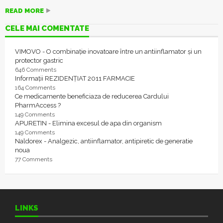
READ MORE
CELE MAI COMENTATE
VIMOVO - O combinație inovatoare între un antiinflamator și un
protector gastric
646 Comments
Informații REZIDENȚIAT 2011 FARMACIE
164 Comments
Ce medicamente beneficiaza de reducerea Cardului
PharmAccess ?
149 Comments
APURETIN - Elimina excesul de apa din organism
149 Comments
Naldorex - Analgezic, antiinflamator, antipiretic de generatie
noua
77 Comments
LINKS