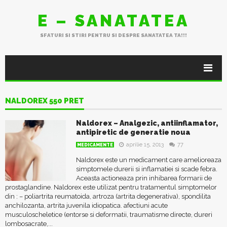
E – SANATATEA
SFATURI SI STIRI PENTRU SI DESPRE SANATATEA TA!!!
NALDOREX 550 PRET
Naldorex – Analgezic, antiinflamator,
antipiretic de generatie noua
aprilie 15, 2013
77
MEDICAMENTE
Naldorex este un medicament care amelioreaza
simptomele durerii si inflamatiei si scade febra.
Aceasta actioneaza prin inhibarea formarii de
prostaglandine. Naldorex este utilizat pentru tratamentul simptomelor
din : – poliartrita reumatoida, artroza (artrita degenerativa), spondilita
anchilozanta, artrita juvenila idiopatica. afectiuni acute
musculoscheletice (entorse si deformatii, traumatisme directe, dureri
lombosacrate,...