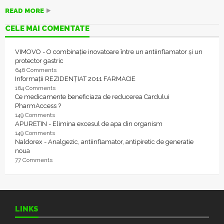
READ MORE
CELE MAI COMENTATE
VIMOVO - O combinație inovatoare între un antiinflamator și un
protector gastric
646 Comments
Informații REZIDENȚIAT 2011 FARMACIE
164 Comments
Ce medicamente beneficiaza de reducerea Cardului
PharmAccess ?
149 Comments
APURETIN - Elimina excesul de apa din organism
149 Comments
Naldorex - Analgezic, antiinflamator, antipiretic de generatie
noua
77 Comments
LINKS