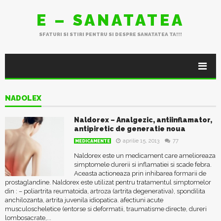
E – SANATATEA
SFATURI SI STIRI PENTRU SI DESPRE SANATATEA TA!!!
NADOLEX
Naldorex – Analgezic, antiinflamator,
antipiretic de generatie noua
aprilie 15, 2013
77
MEDICAMENTE
Naldorex este un medicament care amelioreaza
simptomele durerii si inflamatiei si scade febra.
Aceasta actioneaza prin inhibarea formarii de
prostaglandine. Naldorex este utilizat pentru tratamentul simptomelor
din : – poliartrita reumatoida, artroza (artrita degenerativa), spondilita
anchilozanta, artrita juvenila idiopatica. afectiuni acute
musculoscheletice (entorse si deformatii, traumatisme directe, dureri
lombosacrate,...