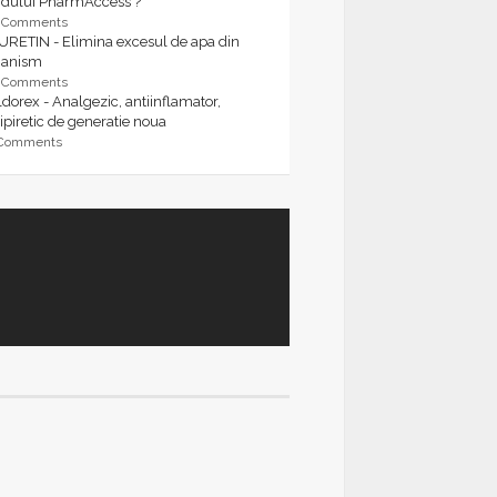
rdului PharmAccess ?
9 Comments
URETIN - Elimina excesul de apa din
ganism
9 Comments
dorex - Analgezic, antiinflamator,
ipiretic de generatie noua
 Comments