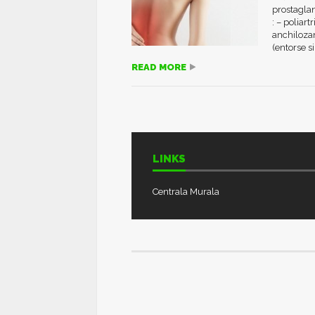
prostaglan
: – poliart
anchilozan
(entorse s
READ MORE
LINKS
Centrala Murala