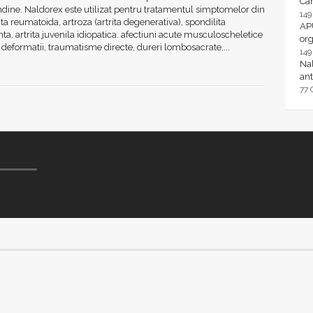
Ca
dine. Naldorex este utilizat pentru tratamentul simptomelor din
14
rita reumatoida, artroza (artrita degenerativa), spondilita
AP
ta, artrita juvenila idiopatica. afectiuni acute musculoscheletice
or
i deformatii, traumatisme directe, dureri lombosacrate,...
14
Nal
ant
77