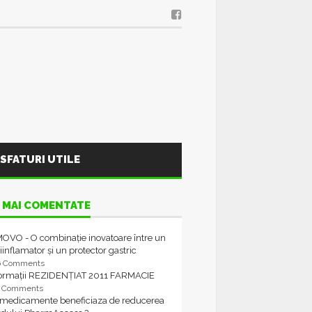
SFATURI UTILE
 MAI COMENTATE
OVO - O combinație inovatoare între un
iinflamator și un protector gastric
6 Comments
formații REZIDENȚIAT 2011 FARMACIE
4 Comments
 medicamente beneficiaza de reducerea