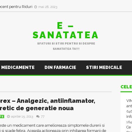
ecent pentru Riduri
mai 28, 2023
E –
SANATATEA
SFATURI SI STIRI PENTRU SI DESPRE
SANATATEA TA!!!
MEDICAMENTE
DIN FARMACIE
STIRI MEDICALE
CELE
rex – Analgezic, antiinflamator,
VIM
ant
iretic de generatie noua
64
In
aprilie 15, 2013
77
TE
16
este un medicament care amelioreaza simptomele durerii si
Ce
i si scade febra. Aceasta actioneaza prin inhibarea formarii de