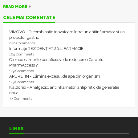
READ MORE
CELE MAI COMENTATE
VIMOVO - O combinație inovatoare între un antiinflamator și un
protector gastric
646 Comments
Informații REZIDENȚIAT 2011 FARMACIE
164 Comments
Ce medicamente beneficiaza de reducerea Cardului
PharmAccess ?
149 Comments
APURETIN - Elimina excesul de apa din organism
149 Comments
Naldorex - Analgezic, antiinflamator, antipiretic de generatie
noua
77 Comments
LINKS